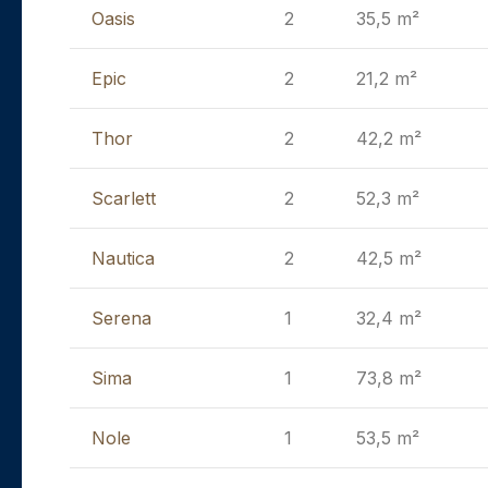
Oasis
2
35,5 m²
Epic
2
21,2 m²
Thor
2
42,2 m²
Scarlett
2
52,3 m²
Nautica
2
42,5 m²
Serena
1
32,4 m²
Sima
1
73,8 m²
Nole
1
53,5 m²