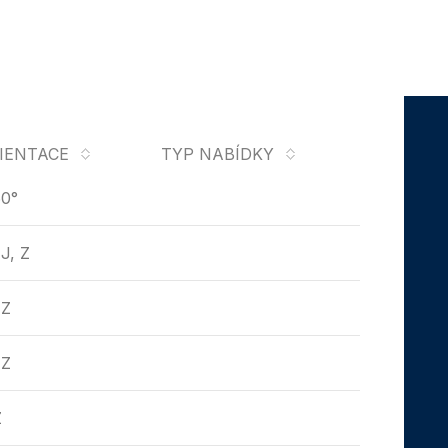
IENTACE
TYP NABÍDKY
0°
 J, Z
 Z
 Z
Z