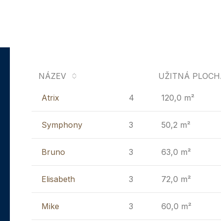
NÁZEV
UŽITNÁ PLOCH
Atrix
4
120,0 m²
Symphony
3
50,2 m²
Bruno
3
63,0 m²
Elisabeth
3
72,0 m²
Mike
3
60,0 m²