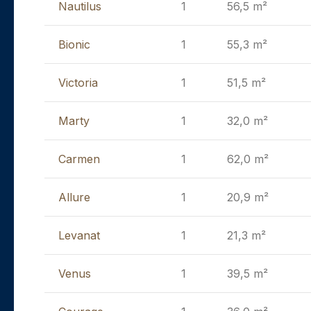
Nautilus
1
56,5 m²
Bionic
1
55,3 m²
Victoria
1
51,5 m²
Marty
1
32,0 m²
Carmen
1
62,0 m²
Allure
1
20,9 m²
Levanat
1
21,3 m²
Venus
1
39,5 m²