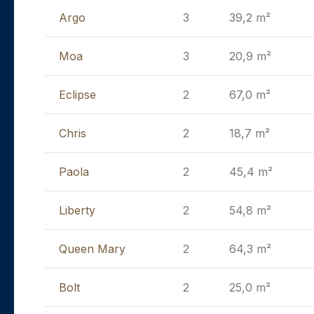
Argo
3
39,2 m²
Moa
3
20,9 m²
Eclipse
2
67,0 m²
Chris
2
18,7 m²
Paola
2
45,4 m²
Liberty
2
54,8 m²
Queen Mary
2
64,3 m²
Bolt
2
25,0 m²