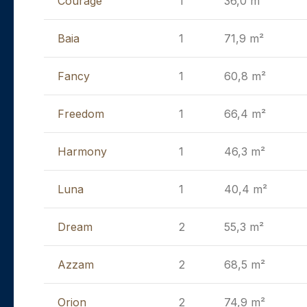
Courage
1
36,0 m²
Baia
1
71,9 m²
Fancy
1
60,8 m²
Freedom
1
66,4 m²
Harmony
1
46,3 m²
Luna
1
40,4 m²
Dream
2
55,3 m²
Azzam
2
68,5 m²
Orion
2
74,9 m²