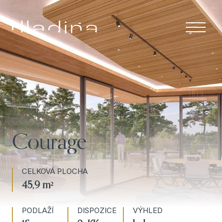
Menu
ÚVOD
APARTMÁNY
RESORT A
SLUŽBY
Courage
LOKALITA
CELKOVÁ PLOCHA
O NÁS
45,9 m²
KONTAKT
PODLAŽÍ
DISPOZICE
VÝHLED