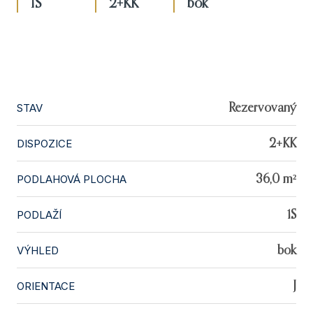
1S
2+KK
bok
STAV
Rezervovaný
DISPOZICE
2+KK
PODLAHOVÁ PLOCHA
36,0 m²
PODLAŽÍ
1S
VÝHLED
bok
ORIENTACE
J