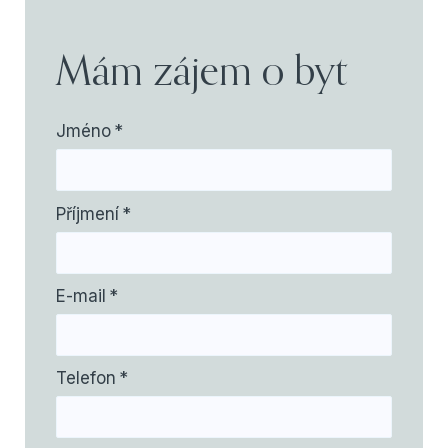
Mám zájem o byt
Jméno
*
Příjmení
*
E-mail
*
Telefon
*