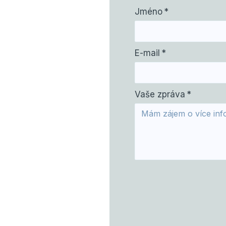
Jméno
*
E-mail
*
Vaše zpráva
*