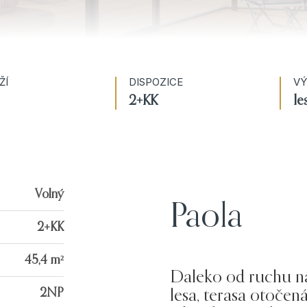
ŽÍ
DISPOZICE
VÝ
2+KK
le
Volný
Paola
2+KK
45,4 m²
Daleko od ruchu na
2NP
lesa, terasa otočen