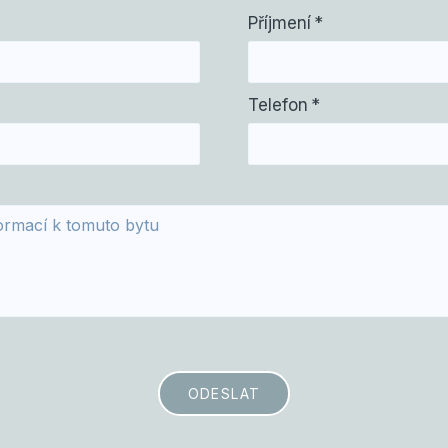
Příjmení
*
Telefon
*
ODESLAT