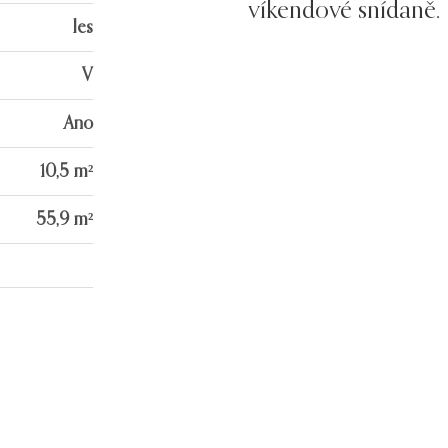
víkendové snídaně.
les
V
Ano
10,5 m²
55,9 m²