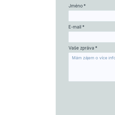
Jméno
*
E-mail
*
Vaše zpráva
*