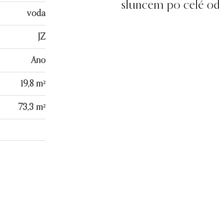
sluncem po celé o
voda
JZ
Ano
19,8 m²
73,3 m²