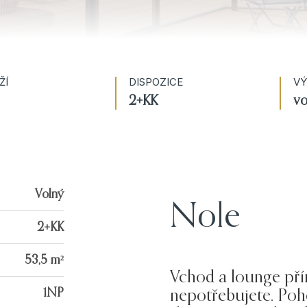
ŽÍ
DISPOZICE
VÝ
2+KK
v
Volný
Nole
2+KK
53,5 m²
Vchod a lounge pří
1NP
nepotřebujete. Poh