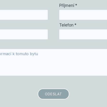
Příjmení
*
Telefon
*
ODESLAT