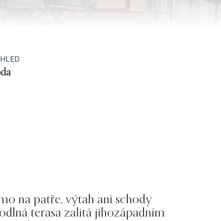
HLED
oda
mo na patře, výtah ani schody
odlná terasa zalitá jihozápadním