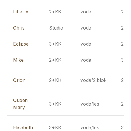
Liberty
2+KK
voda
2NP
Chris
Studio
voda
2NP
Eclipse
3+KK
voda
2NP
Mike
2+KK
voda
3NP
Orion
2+KK
voda/2.blok
2PP
Queen
3+KK
voda/les
2NP
Mary
Elisabeth
3+KK
voda/les
3NP