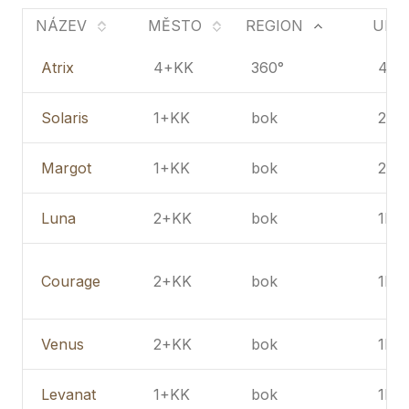
NÁZEV
MĚSTO
REGION
ULIC
Atrix
4+KK
360°
4N
Solaris
1+KK
bok
2PP
Margot
1+KK
bok
2PP
Luna
2+KK
bok
1PP
Courage
2+KK
bok
1PP
Venus
2+KK
bok
1PP
Levanat
1+KK
bok
1NP