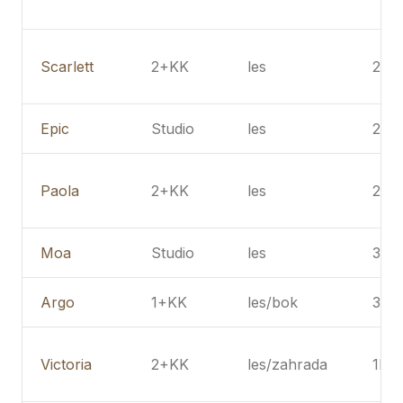
Scarlett
2+KK
les
2NP
Epic
Studio
les
2NP
Paola
2+KK
les
2NP
Moa
Studio
les
3NP
Argo
1+KK
les/bok
3NP
Victoria
2+KK
les/zahrada
1NP