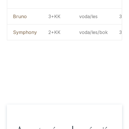
Bruno
3+KK
voda/les
3NP
Symphony
2+KK
voda/les/bok
3NP