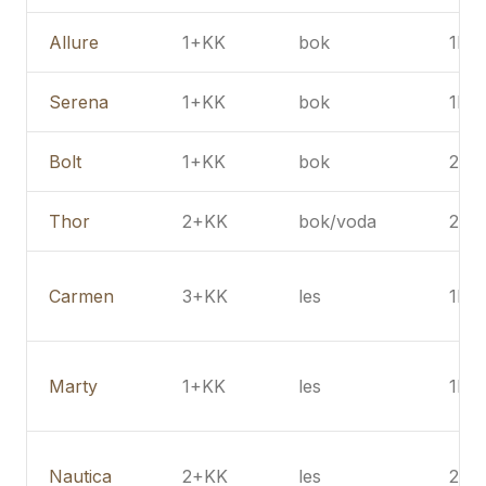
Allure
1+KK
bok
1NP
Serena
1+KK
bok
1NP
Bolt
1+KK
bok
2NP
Thor
2+KK
bok/voda
2NP
Carmen
3+KK
les
1NP
Marty
1+KK
les
1NP
Nautica
2+KK
les
2NP