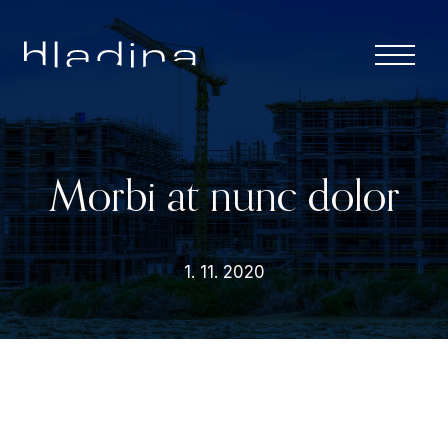
Menu
ÚVOD
APARTMÁNY
Morbi at nunc dolor
RESORT A
SLUŽBY
1. 11. 2020
LOKALITA
O NÁS
KONTAKT