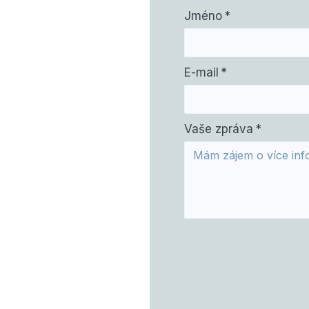
Jméno
*
E-mail
*
Vaše zpráva
*