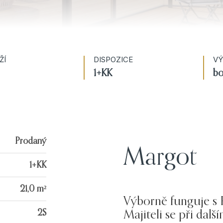
ŽÍ
DISPOZICE
VÝ
1+KK
bo
Prodaný
Margot
1+KK
21,0 m²
Výborně funguje s R
2S
Majiteli se při da