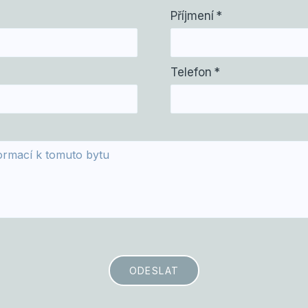
Příjmení
*
Telefon
*
ODESLAT