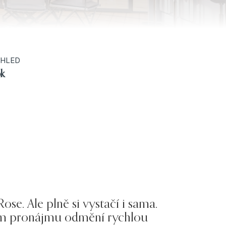
HLED
k
ose. Ale plně si vystačí i sama.
lším pronájmu odmění rychlou