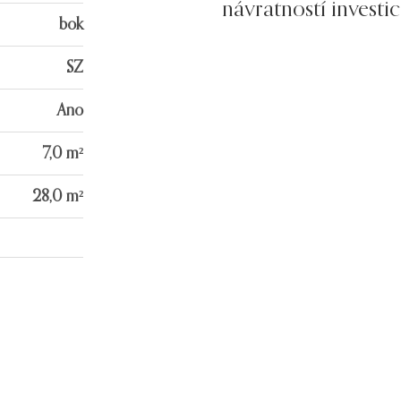
návratností investic
bok
SZ
Ano
7,0 m²
28,0 m²