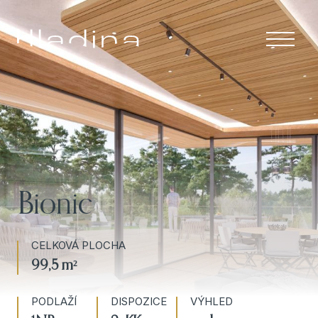
Menu
ÚVOD
APARTMÁNY
RESORT A
SLUŽBY
Bionic
LOKALITA
CELKOVÁ PLOCHA
O NÁS
99,5 m²
KONTAKT
PODLAŽÍ
DISPOZICE
VÝHLED