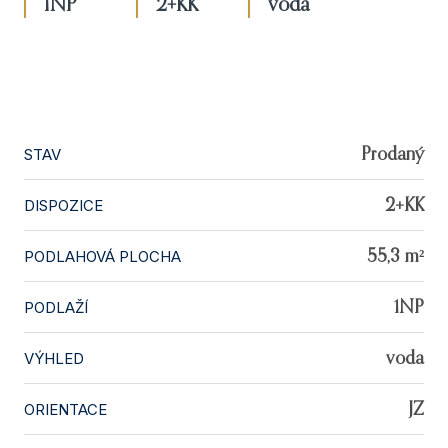
1NP
2+KK
voda
STAV
Prodaný
DISPOZICE
2+KK
PODLAHOVÁ PLOCHA
55,3 m²
PODLAŽÍ
1NP
VÝHLED
voda
ORIENTACE
JZ