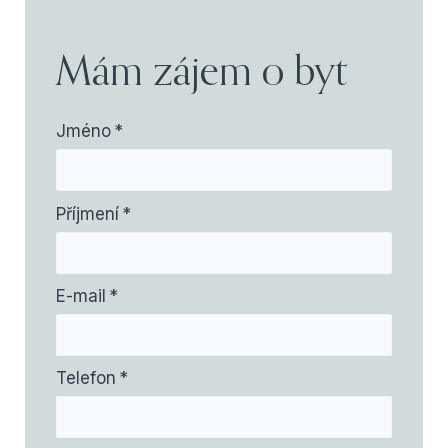
Mám zájem o byt
Jméno
*
Příjmení
*
E-mail
*
Telefon
*