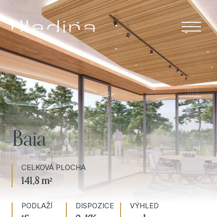
Menu
ÚVOD
APARTMÁNY
RESORT A
SLUŽBY
Baia
LOKALITA
CELKOVÁ PLOCHA
O NÁS
141,8 m²
KONTAKT
PODLAŽÍ
DISPOZICE
VÝHLED