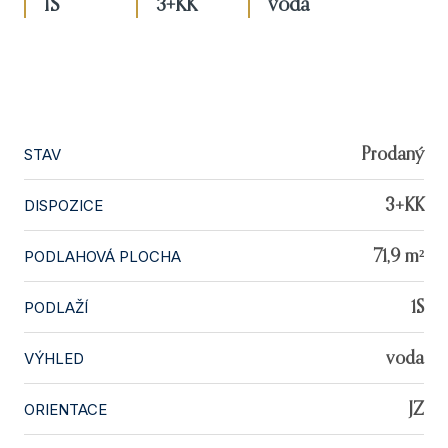
1S
3+KK
voda
STAV
Prodaný
DISPOZICE
3+KK
PODLAHOVÁ PLOCHA
71,9 m²
PODLAŽÍ
1S
VÝHLED
voda
ORIENTACE
JZ