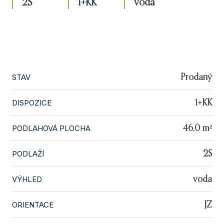
2S
1+KK
voda
STAV
Prodaný
DISPOZICE
1+KK
PODLAHOVÁ PLOCHA
46,0 m²
PODLAŽÍ
2S
VÝHLED
voda
ORIENTACE
JZ