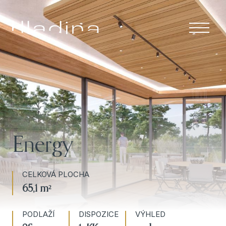
Menu
ÚVOD
APARTMÁNY
RESORT A
SLUŽBY
Energy
LOKALITA
CELKOVÁ PLOCHA
O NÁS
65,1 m²
KONTAKT
PODLAŽÍ
DISPOZICE
VÝHLED