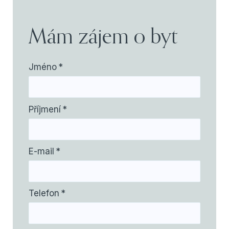
Mám zájem o byt
Jméno
*
Příjmení
*
E-mail
*
Telefon
*